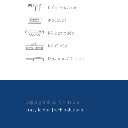
Είδη κουζίνας
Φούρνος
Κλιματισμός
Κουζινάκι
Μαγειρικά Σκεύη
Copyright © 2018 Villa Ble
crazy lemon | web solutions